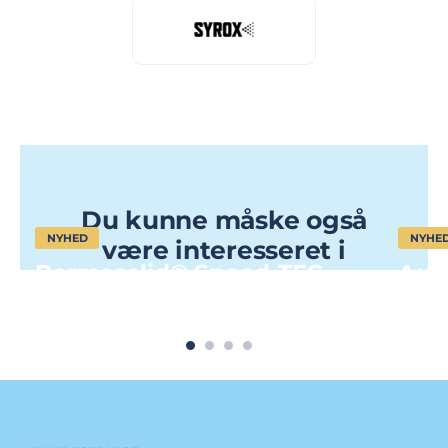
Du kunne måske også
NYHED
NYHE
være interesseret i
Permasolid® Speed-TEC
Aut
Plastic Additive 9260
Year