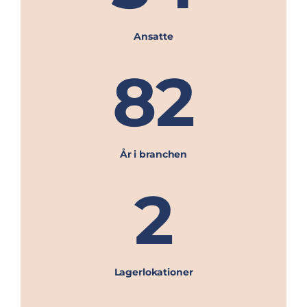
Ansatte
82
År i branchen
2
Lagerlokationer