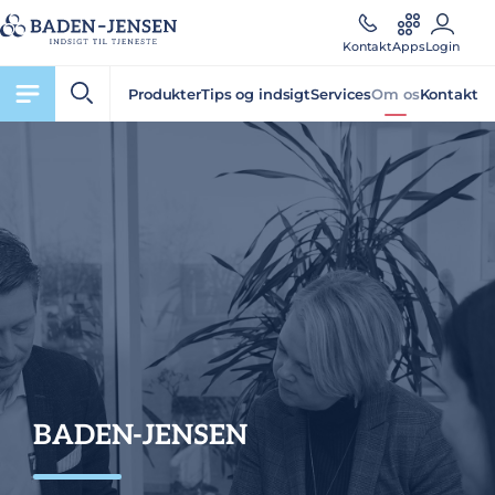
Kontakt
Apps
Login
Produkter
Tips og indsigt
Services
Om os
Kontakt
BADEN-JENSEN