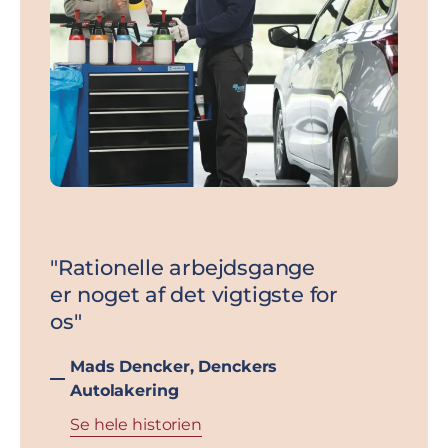
"Rationelle arbejdsgange
"Det
er noget af det vigtigste for
kast
os"
proj
mest
Mads Dencker,
Denckers
og e
Autolakering
Aut
Se hele historien
Aut