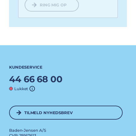
RING MIG OP
KUNDESERVICE
44 66 68 00
Lukket
TILMELD NYHEDSBREV
Baden-Jensen A/S
CVR: 29167613