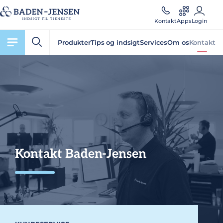
Kontakt
Apps
Login
Produkter
Tips og indsigt
Services
Om os
Kontakt
Kontakt Baden-Jensen