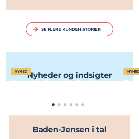
SE FLERE KUNDEHISTORIER
NYHED
NYHE
Nyheder og indsigter
Ny emballage fra Axalta –
Colo
husk at ryste før brug
Boo
Baden-Jensen i tal