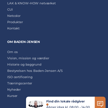
LAK & KNOW-HOW netværket
CUI
Netcolor
Produkter
Kontakt
OM BADEN-JENSEN
Om os
Vision, mission og værdier
Historie og baggrund
Bestyrelsen hos Baden-Jensen A/S
ISO certificering
Træningscenter
Nyheder
Kurser
Find din lokale rådgiver
Åbner idag kl. 08.00 - 14.00