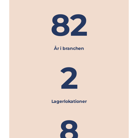
82
År i branchen
2
Lagerlokationer
8