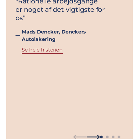
"Rationelle arbejdsgange
"Vi h
er noget af det vigtigste for
opga
os"
enor
både
Mads Dencker,
Denckers
proj
Autolakering
samm
Se hele historien
genn
enor
sama
frem
Oles
Dir
Ha
Se 