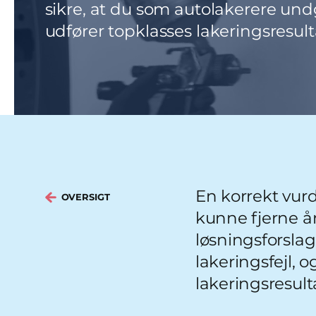
sikre, at du som autolakerere und
udfører topklasses lakeringsresult
En korrekt vur
OVERSIGT
kunne fjerne år
løsningsforsla
lakeringsfejl, 
lakeringsresult