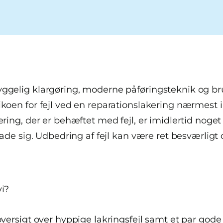
ggelig klargøring, moderne påføringsteknik og bru
ikoen for fejl ved en reparationslakering nærmest 
ering, der er behæftet med fejl, er imidlertid noget
llade sig. Udbedring af fejl kan være ret besværligt
vi?
oversigt over hyppige lakringsfejl samt et par gode 