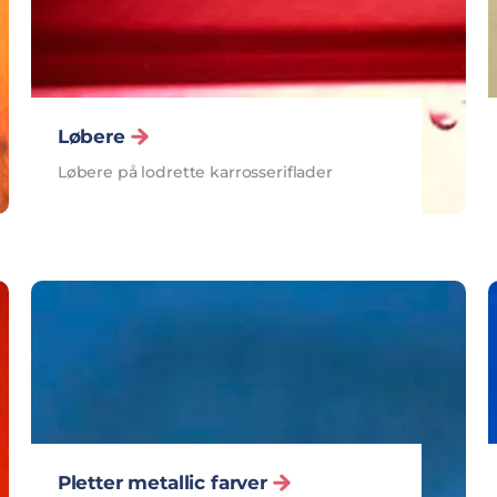
Løbere
Løbere på lodrette karrosseriflader
Pletter metallic farver