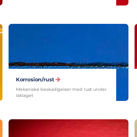
Korrosion/rust
Mekaniske beskadigelser med rust under
laklaget