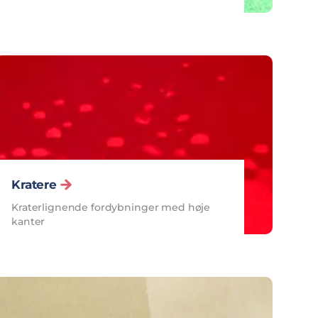
Kratere
Kraterlignende fordybninger med høje
kanter