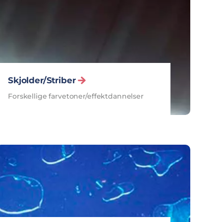
Skjolder/Striber
Forskellige farvetoner/effektdannelser