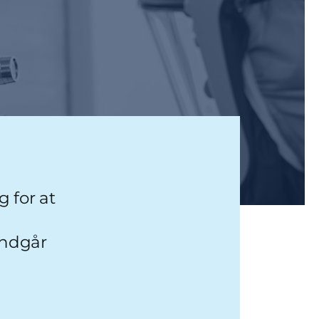
 for at
undgår