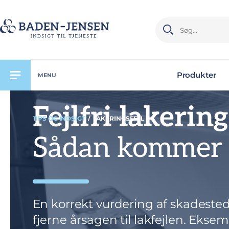
Produkter
MENU
Fejlfri lakering
TIPS OG INDSIGT
/
LAKERINGSFEJL
Sådan kommer d
En korrekt vurdering af skadeste
fjerne årsagen til lakfejlen. Ekse