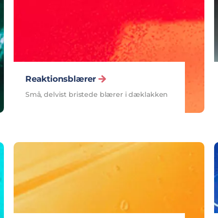
Reaktionsblærer
Små, delvist bristede blærer i dæklakken