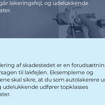
går lakeringsfejl, og udelukkende
ater.
dering af skadestedet er en forudsætning
sagen til lakfejlen. Eksemplerne og
gene skal sikre, at du som autolakerere 
og udelukkende udfører topklasses
ater.