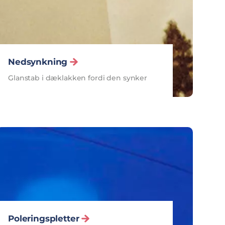
Nedsynkning
Glanstab i dæklakken fordi den synker
Poleringspletter