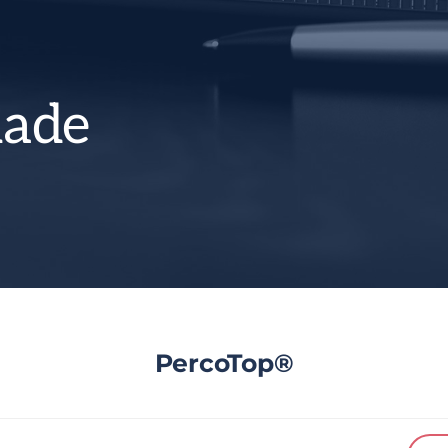
lade
PercoTop®