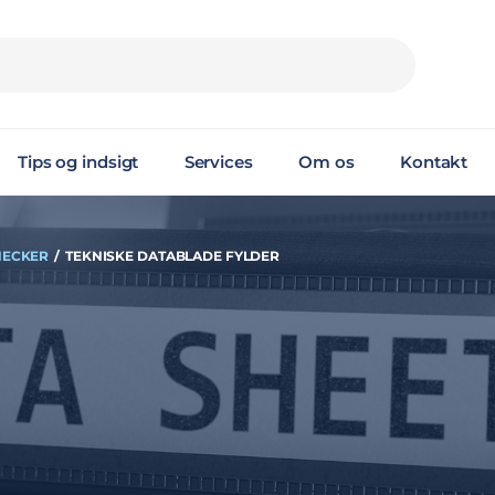
Tips og indsigt
Services
Om os
Kontakt
HECKER
/
TEKNISKE DATABLADE FYLDER