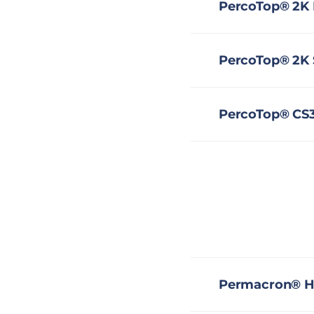
PercoTop® 2K F
PercoTop® 2K S
PercoTop® CS
Permacron® HS