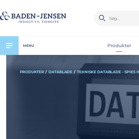
Produkter
MENU
PRODUKTER
/
DATABLADE
/
TEKNISKE DATABLADE - SPIES 