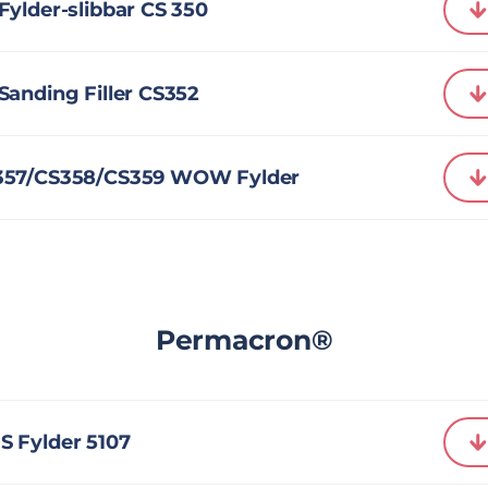
ylder-slibbar CS 350
anding Filler CS352
357/CS358/CS359 WOW Fylder
Permacron®
 Fylder 5107