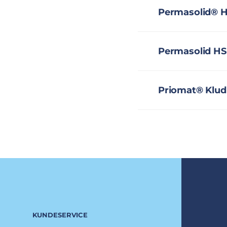
Permasolid® H
Permasolid HS
Priomat® Klud 
KUNDESERVICE