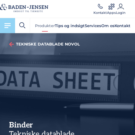
Kontakt
Apps
Login
Produkter
Tips og indsigt
Services
Om os
Kontakt
TEKNISKE DATABLADE NOVOL
Binder
Tekniske datablade