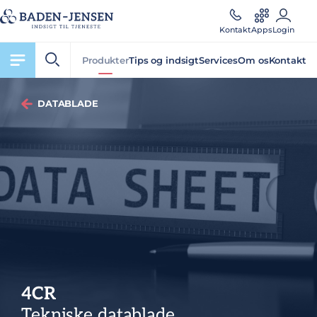
Kontakt
Apps
Login
Produkter
Tips og indsigt
Services
Om os
Kontakt
DATABLADE
4CR
Tekniske datablade