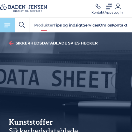
Kontakt
Apps
Login
Produkter
Tips og indsigt
Services
Om os
Kontakt
SIKKERHEDSDATABLADE SPIES HECKER
Kunststoffer
Sikkerhedsdatablade