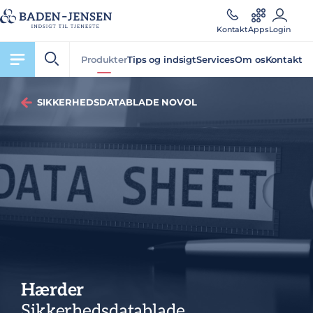
Kontakt
Apps
Login
Produkter
Tips og indsigt
Services
Om os
Kontakt
SIKKERHEDSDATABLADE NOVOL
Hærder
Sikkerhedsdatablade