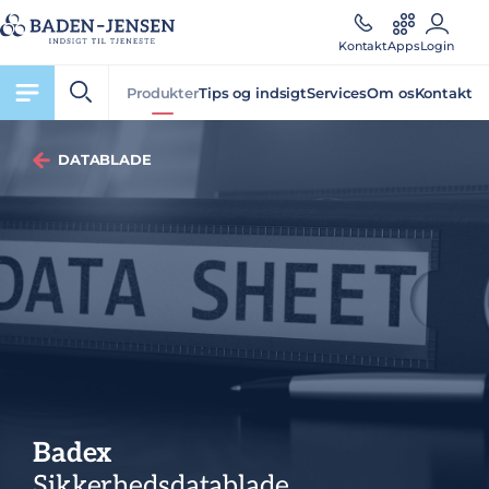
Kontakt
Apps
Login
Produkter
Tips og indsigt
Services
Om os
Kontakt
DATABLADE
Badex
Sikkerhedsdatablade